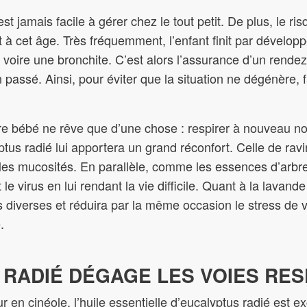
est jamais facile à gérer chez le tout petit. De plus, le ri
 à cet âge. Très fréquemment, l’enfant finit par développ
e, voire une bronchite. C’est alors l’assurance d’un rend
 passé. Ainsi, pour éviter que la situation ne dégénère, 
tre bébé ne rêve que d’une chose : respirer à nouveau n
yptus radié lui apportera un grand réconfort. Celle de rav
les mucosités. En parallèle, comme les essences d’arbre 
le virus en lui rendant la vie difficile. Quant à la lavand
s diverses et réduira par la même occasion le stress de v
.
 RADIÉ DÉGAGE LES VOIES RES
r en cinéole, l’huile essentielle d’eucalyptus radié est e