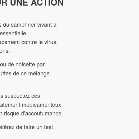
UR UNE ACTION
es du camphrier vivant à
essentielle
acement contre le virus.
ions.
ou de noisette par
outtes de ce mélange.
ous suspectez ces
traitement médicamenteux
 un risque d’accoutumance.
éférez de faire un test