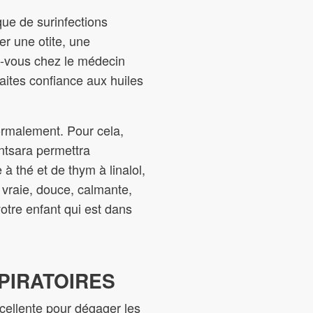
sque de surinfections
er une otite, une
ez-vous chez le médecin
faites confiance aux huiles
ormalement. Pour cela,
intsara permettra
à thé et de thym à linalol,
e vraie, douce, calmante,
otre enfant qui est dans
PIRATOIRES
xcellente pour dégager les