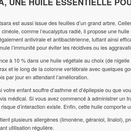
A, UNE HUILE ESSENTIELLE PO
ntsara est aussi issue des feuilles d’un grand arbre. Cell
cinéole, comme l’eucalyptus radié, il propose une huile 
alement antivirale et antibactérienne, luttant ainsi effic
mule l’immunité pour éviter les récidives ou les aggravat
nce à 10 % dans une huile végétale au choix (de nigelle 
rax et le long de la colonne vertébrale avec quelques g
is par jour en attendant l’amélioration.
si votre enfant souffre d’asthme et d’épilepsie ou que v
n avis médical. Si vous avez commencé à administrer un 
 risque d’interaction existe. Enfin, cette huile comporte
tient plusieurs allergènes (limonène, géraniol, linalol), pr
t utilisation régulière.