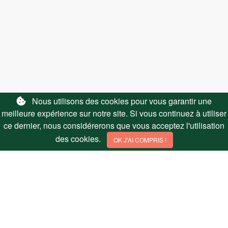
LIENS UTILES
Nous utilisons des cookies pour vous garantir une
meilleure expérience sur notre site. Si vous continuez à utiliser
Nous contacter
ce dernier, nous considérerons que vous acceptez l'utilisation
Affiliation
des cookies.
OK J'AI COMPRIS !
SUIVEZ NOUS
© 2026 Hmonster Sarl - All Rights Reserved - Essentiel-des-
huiles.com
Conditions générales