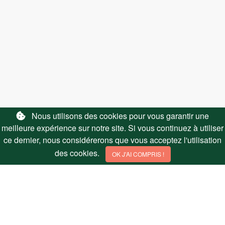
LIENS UTILES
Nous utilisons des cookies pour vous garantir une
meilleure expérience sur notre site. Si vous continuez à utiliser
Nous contacter
ce dernier, nous considérerons que vous acceptez l'utilisation
Affiliation
des cookies.
OK J'AI COMPRIS !
SUIVEZ NOUS
© 2026 Hmonster Sarl - All Rights Reserved - Essentiel-des-