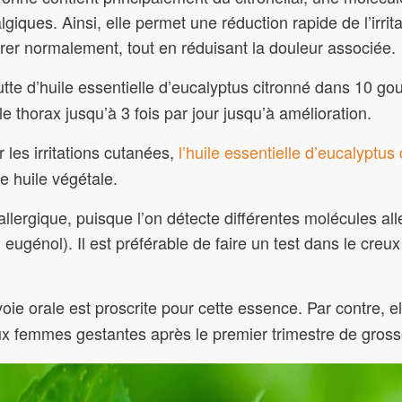
lgiques. Ainsi, elle permet une réduction rapide de l’irri
rer normalement, tout en réduisant la douleur associée.
tte d’huile essentielle d’eucalyptus citronné dans 10 gou
e thorax jusqu’à 3 fois par jour jusqu’à amélioration.
 les irritations cutanées,
l’huile essentielle d’eucalyptus
e huile végétale.
llergique, puisque l’on détecte différentes molécules all
ol, eugénol). Il est préférable de faire un test dans le creu
voie orale est proscrite pour cette essence. Par contre, e
aux femmes gestantes après le premier trimestre de gros