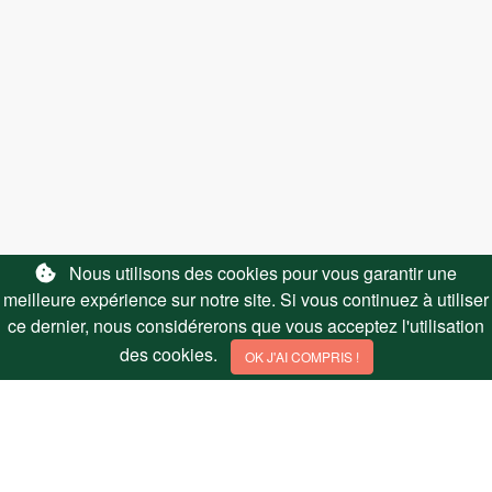
LIENS UTILES
Nous utilisons des cookies pour vous garantir une
meilleure expérience sur notre site. Si vous continuez à utiliser
Nous contacter
ce dernier, nous considérerons que vous acceptez l'utilisation
Affiliation
des cookies.
OK J'AI COMPRIS !
SUIVEZ NOUS
© 2026 Hmonster Sarl - All Rights Reserved - Essentiel-des-