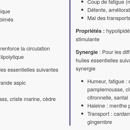
Coup de fatigue (
Détente, améliora
éique
Mal des transport
abimés
hypolipidé
Propriétés :
stimulante
 renforce la circulation
: Pour les diff
Synergie
lipolytique
huiles essentielles suiv
synergie
les essentielles suivantes
Humeur, fatigue :
avande aspic
pamplemousse, cit
citronnelle, santal
ass, criste marine, cèdre
Haleine : menthe
Transport : cardam
gingembre