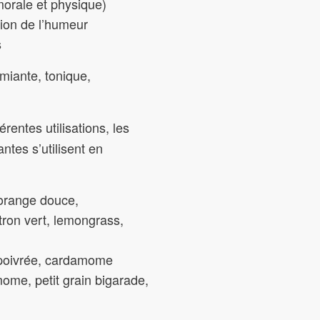
morale et physique)
tion de l’humeur
s
miante, tonique,
érentes utilisations, les
antes s’utilisent en
 orange douce,
ron vert, lemongrass,
 poivrée, cardamome
ome, petit grain bigarade,