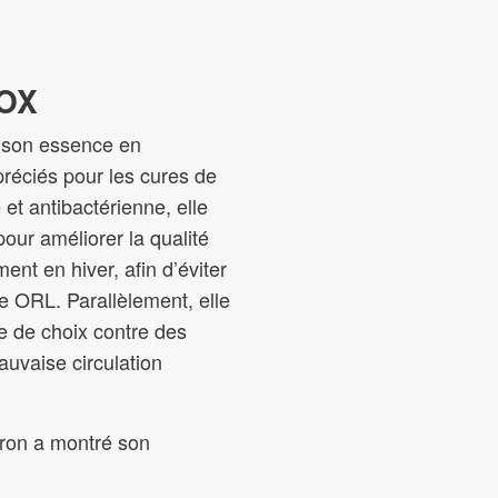
TOX
t son essence en
ppréciés pour les cures de
e et antibactérienne, elle
our améliorer la qualité
ment en hiver, afin d’éviter
re ORL. Parallèlement, elle
e de choix contre des
uvaise circulation
itron a montré son