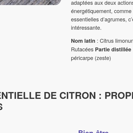
adaptées aux deux action
énergétiquement, comme t
essentielles d’agrumes, c
intéressante.
: Citrus limon
Nom latin
Rutacées
Partie distillée
péricarpe (zeste)
ENTIELLE DE CITRON : PROP
S
Bien-être