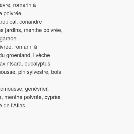
ièvre, romarin à
e poivrée
tropical, coriandre
es jardins, menthe poivrée,
bigarade
ivrée, romarin à
du groenland, livèche
avintsara, eucalyptus
usse, pin sylvestre, bois
lemousse, genévrier,
ne, menthe poivrée, cyprès
e de l’Atlas