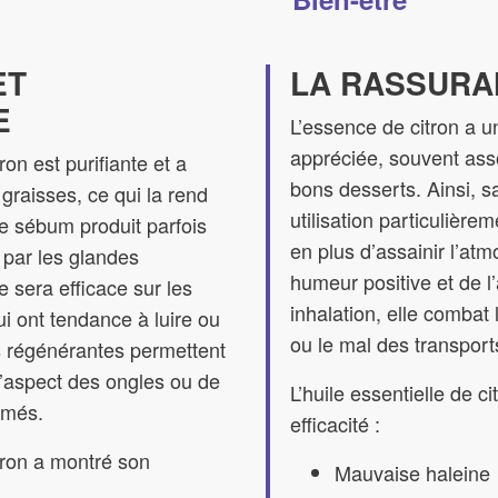
ET
LA RASSURA
E
L’essence de citron a 
appréciée, souvent asso
tron est purifiante et a
bons desserts. Ainsi, sa
graisses, ce qui la rend
utilisation particulière
 le sébum produit parfois
en plus d’assainir l’at
 par les glandes
humeur positive et de l’
e sera efficace sur les
inhalation, elle combat
i ont tendance à luire ou
ou le mal des transport
s régénérantes permettent
l’aspect des ongles ou de
L’huile essentielle de c
îmés.
efficacité :
itron a montré son
Mauvaise haleine