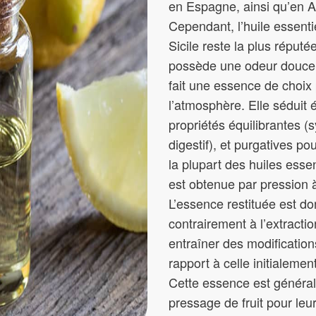
en Espagne, ainsi qu’en A
Cependant, l’huile essentie
Sicile reste la plus réputé
possède une odeur douce 
fait une essence de choix 
l’atmosphère. Elle séduit
propriétés équilibrantes 
digestif), et purgatives po
la plupart des huiles essen
est obtenue par pression à
L’essence restituée est d
contrairement à l’extractio
entraîner des modificatio
rapport à celle initialeme
Cette essence est général
pressage de fruit pour leu