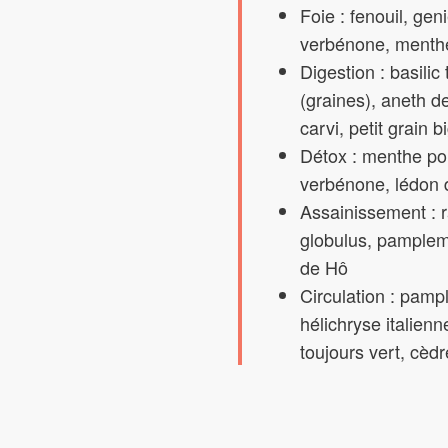
Foie : fenouil, gen
verbénone, menth
Digestion : basilic 
(graines), aneth d
carvi, petit grain 
Détox : menthe po
verbénone, lédon 
Assainissement : r
globulus, pamplemo
de Hô
Circulation : pamp
hélichryse italien
toujours vert, cèdr