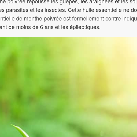
the poivrée repousse les guêpes, les araignées et les so
s parasites et les insectes. Cette huile essentielle ne do
entielle de menthe poivrée est formellement contre indi
nfant de moins de 6 ans et les épileptiques.